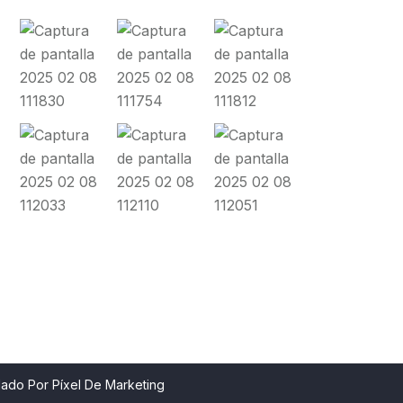
m
llado Por
Píxel De Marketing