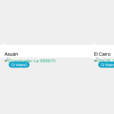
Asuán
El Cairo
(2 Viajes)
(2 Viaje