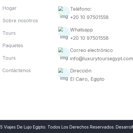
Hogar
Teléfono:
+20 10 97501558
Sobre nosotros
Whatsapp
Tours
+20 10 97501558
Paquetes
Correo electrónico
Tours
info@luxurytoursegypt.co
Contáctenos
Dirección
El Cairo, Egipto
5 Viajes De Lujo Egipto. Todos Los Derechos Reservados. Desarro