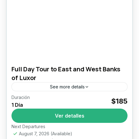
Full Day Tour to East and West Banks
of Luxor
See more details
Duración
Luxor East
Luxor East and West Bank Tour
$185
1 Día
Full Day Tour to East and West Banks of Luxor
Ver detalles
Private Luxor East and West Bank Tour – The
Ultimate One-Day Highlights Experience
Next Departures
Imagine standing...
August 7, 2026
(Available)
Luxor