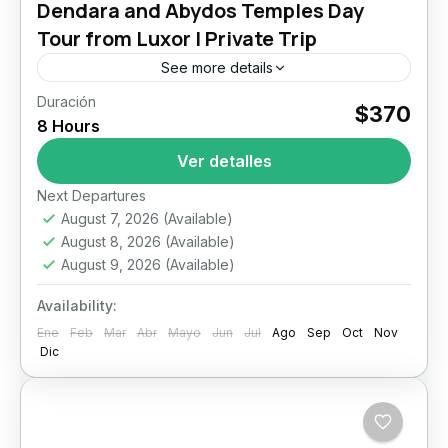
Dendara and Abydos Temples Day
Tour from Luxor | Private Trip
See more details
Duración
Dendara and Abydos
Luxor
$370
8 Hours
Dendara and Abydos Temples Day Tour from
Ver detalles
Luxor Step beyond the most visited
monuments of Luxor and discover two of
Next Departures
Upper Egypt’s most extraordinary sacred...
August 7, 2026
(Available)
Luxor
August 8, 2026
(Available)
August 9, 2026
(Available)
Availability:
Ene
Feb
Mar
Abr
Mayo
Jun
Jul
Ago
Sep
Oct
Nov
Dic