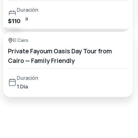
Cairo
Duración
1 Día
$
110
El Cairo
Private Fayoum Oasis Day Tour from
Cairo — Family Friendly
Duración
1 Día