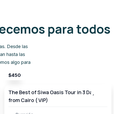
recemos para todos
as. Desde las
an hasta las
cemos algo para
$
450
The Best of Siwa Oasis Tour in 3 Days
from Cairo ( VIP)