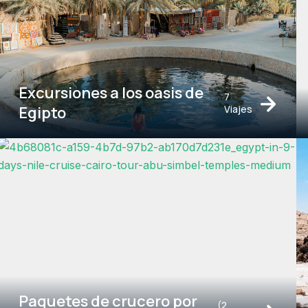
Excursiones a los oasis de
7
Egipto
Viajes
Paquetes de crucero por
(2