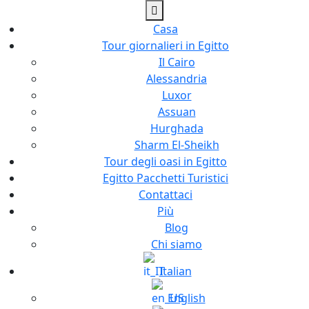
Casa
Tour giornalieri in Egitto
Il Cairo
Alessandria
Luxor
Assuan
Hurghada
Sharm El-Sheikh
Tour degli oasi in Egitto
Egitto Pacchetti Turistici
Contattaci
Più
Blog
Chi siamo
Italian
English