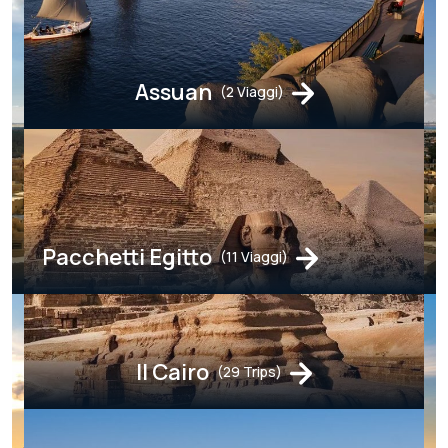
Assuan
(2 Viaggi)
Pacchetti Egitto
(11 Viaggi)
Il Cairo
(29 Trips)