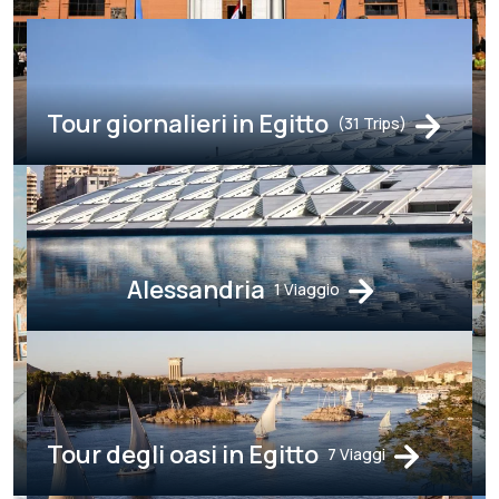
Tour giornalieri in Egitto
(31 Trips)
Alessandria
1 Viaggio
Tour degli oasi in Egitto
7 Viaggi