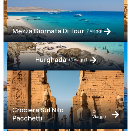
Mezza Giornata Di Tour
7 Viaggi
Hurghada
(3 Viaggi)
Crociera Sul Nilo
(2
Pacchetti
Viaggi)