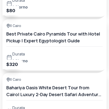
Durata
1 Giorno
$
80
Il Cairo
Best Private Cairo Pyramids Tour with Hotel
Pickup | Expert Egyptologist Guide
Durata
1 Giorno
$
320
Il Cairo
Bahariya Oasis White Desert Tour from
Cairo| Luxury 2-Day Desert Safari Adventure
Under the Stars
Durata