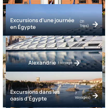
Excursions d'une journée
(31
en Égypte
Trips)
Alexandrie
1 Voyage
Excursions dans les
7
oasis d'Égypte
Voyages)