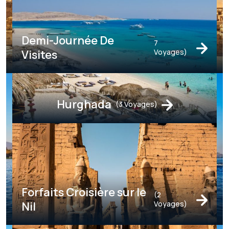
Demi-Journée De
7
Visites
Voyages)
Hurghada
(3 Voyages)
Forfaits Croisière sur le
(2
Nil
Voyages)