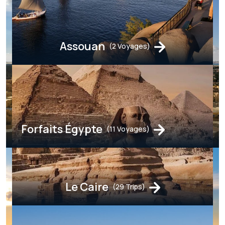
Assouan
(2 Voyages)
Forfaits Égypte
(11 Voyages)
Le Caire
(29 Trips)