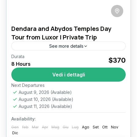
Dendara and Abydos Temples Day
Tour from Luxor | Private Trip
See more details
Durata
Dendara and Abydos
Luxor
$370
8 Hours
Dendara and Abydos Temples Day Tour from
Vedi i dettagli
Luxor Step beyond the most visited
monuments of Luxor and discover two of
Next Departures
Upper Egypt’s most extraordinary sacred...
August 9, 2026
(Available)
Luxor
August 10, 2026
(Available)
August 11, 2026
(Available)
Availability:
Gen
feb
Mar
Apr
Mag
Giu
Lug
Ago
Set
Ott
Nov
Dic