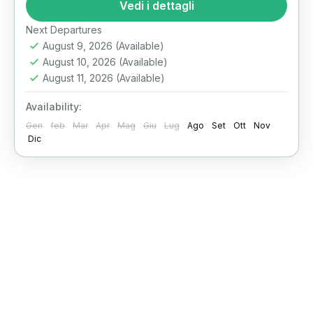
Vedi i dettagli
Private Luxor East and West Bank Tour – The
Ultimate One-Day Highlights Experience
Next Departures
Imagine standing...
August 9, 2026
(Available)
Luxor
August 10, 2026
(Available)
August 11, 2026
(Available)
Availability:
Gen
feb
Mar
Apr
Mag
Giu
Lug
Ago
Set
Ott
Nov
Dic