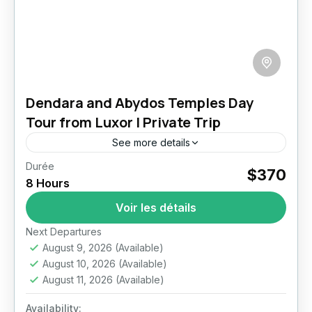
Dendara and Abydos Temples Day
Tour from Luxor | Private Trip
See more details
Durée
Dendara and Abydos
Louxor
$370
8 Hours
Dendara and Abydos Temples Day Tour from
Voir les détails
Luxor Step beyond the most visited
monuments of Luxor and discover two of
Next Departures
Upper Egypt’s most extraordinary sacred...
August 9, 2026
(Available)
Louxor
August 10, 2026
(Available)
August 11, 2026
(Available)
Availability: