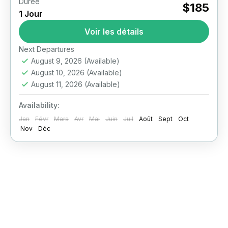
Durée
Luxor East
Luxor East and West Bank Tour
$185
1 Jour
Full Day Tour to East and West Banks of Luxor
Voir les détails
Private Luxor East and West Bank Tour – The
Ultimate One-Day Highlights Experience
Next Departures
Imagine standing...
August 9, 2026
(Available)
Louxor
August 10, 2026
(Available)
August 11, 2026
(Available)
Availability:
Jan
Févr
Mars
Avr
Mai
Juin
Juil
Août
Sept
Oct
Nov
Déc