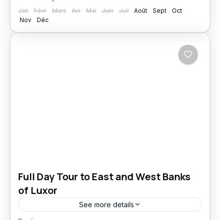
Jan
Févr
Mars
Avr
Mai
Juin
Juil
Août
Sept
Oct
Nov
Déc
Full Day Tour to East and West Banks
of Luxor
See more details