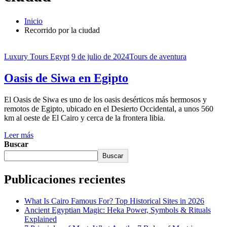
Inicio
Recorrido por la ciudad
Luxury Tours Egypt
9 de julio de 2024
Tours de aventura
Oasis de Siwa en Egipto
El Oasis de Siwa es uno de los oasis desérticos más hermosos y
remotos de Egipto, ubicado en el Desierto Occidental, a unos 560
km al oeste de El Cairo y cerca de la frontera libia.
Leer más
Buscar
Buscar
Publicaciones recientes
What Is Cairo Famous For? Top Historical Sites in 2026
Ancient Egyptian Magic: Heka Power, Symbols & Rituals
Explained