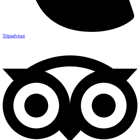
Tripadvisor