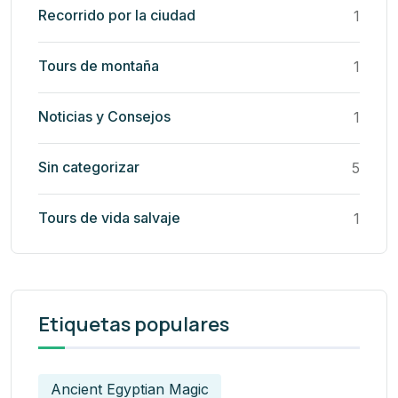
Recorrido por la ciudad
1
Tours de montaña
1
Noticias y Consejos
1
Sin categorizar
5
Tours de vida salvaje
1
Etiquetas populares
Ancient Egyptian Magic