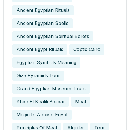
Ancient Egyptian Rituals
Ancient Egyptian Spells
Ancient Egyptian Spiritual Beliefs
Ancient Egypt Rituals
Coptic Cairo
Egyptian Symbols Meaning
Giza Pyramids Tour
Grand Egyptian Museum Tours
Khan El Khalili Bazaar
Maat
Magic In Ancient Egypt​
Principles Of Maat
Alquilar
Tour