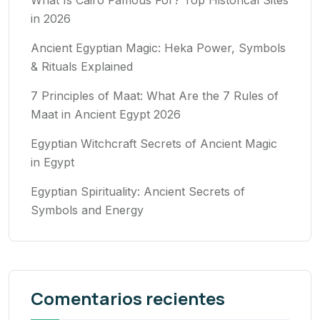
What Is Cairo Famous For? Top Historical Sites
in 2026
Ancient Egyptian Magic: Heka Power, Symbols
& Rituals Explained
7 Principles of Maat: What Are the 7 Rules of
Maat in Ancient Egypt 2026
Egyptian Witchcraft Secrets of Ancient Magic
in Egypt
Egyptian Spirituality: Ancient Secrets of
Symbols and Energy
Comentarios recientes