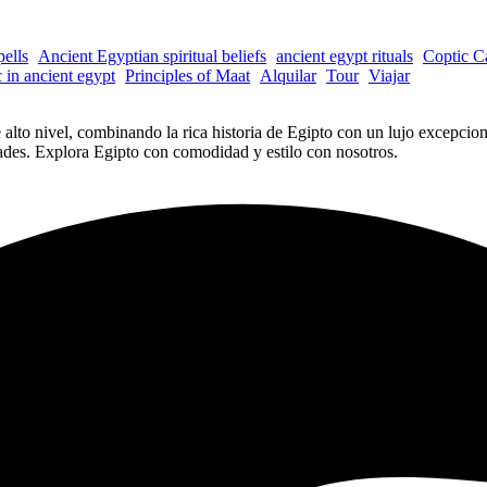
ells
Ancient Egyptian spiritual beliefs
ancient egypt rituals
Coptic C
 in ancient egypt​
Principles of Maat
Alquilar
Tour
Viajar
alto nivel, combinando la rica historia de Egipto con un lujo excepci
dades. Explora Egipto con comodidad y estilo con nosotros.