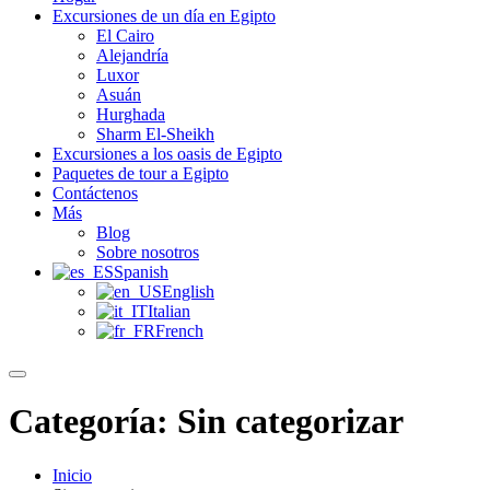
Excursiones de un día en Egipto
El Cairo
Alejandría
Luxor
Asuán
Hurghada
Sharm El-Sheikh
Excursiones a los oasis de Egipto
Paquetes de tour a Egipto
Contáctenos
Más
Blog
Sobre nosotros
Spanish
English
Italian
French
Categoría:
Sin categorizar
Inicio