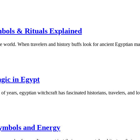
bols & Rituals Explained
the world. When travelers and history buffs look for ancient Egyptian m
gic in Egypt
 years, egyptian witchcraft has fascinated historians, travelers, and l
 Symbols and Energy