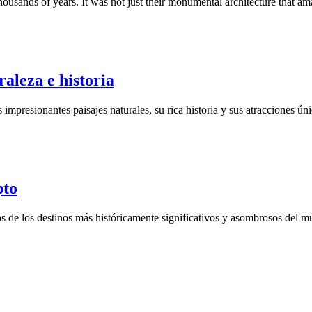
housands of years. It was not just their monumental architecture that a
aleza e historia
mpresionantes paisajes naturales, su rica historia y sus atracciones úni
pto
os de los destinos más históricamente significativos y asombrosos del m