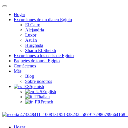
Hogar
Excursiones de un día en Egipto
El Cairo
Alejandría
Luxor
Asuán
Hurghada
Sharm El-Sheikh
Excursiones a los oasis de Egipto
Paquetes de tour a Egipto
Contáctenos
Más
Blog
Sobre nosotros
Spanish
English
Italian
French
Hogar