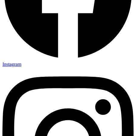
Instagram