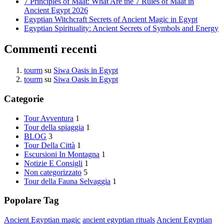
7 Principles of Maat: What Are the 7 Rules of Maat in
Ancient Egypt 2026
Egyptian Witchcraft Secrets of Ancient Magic in Egypt
Egyptian Spirituality: Ancient Secrets of Symbols and Energy
Commenti recenti
tourm
su
Siwa Oasis in Egypt
tourm
su
Siwa Oasis in Egypt
Categorie
Tour Avventura
1
Tour della spiaggia
1
BLOG
3
Tour Della Città
1
Escursioni In Montagna
1
Notizie E Consigli
1
Non categorizzato
5
Tour della Fauna Selvaggia
1
Popolare Tag
Ancient Egyptian magic
ancient egyptian rituals
Ancient Egyptian