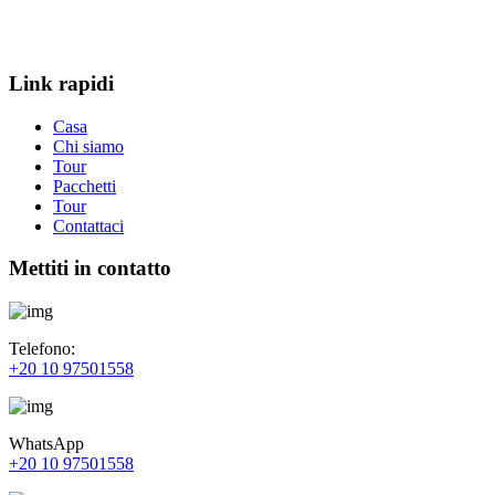
Link rapidi
Casa
Chi siamo
Tour
Pacchetti
Tour
Contattaci
Mettiti in contatto
Telefono:
+20 10 97501558
WhatsApp
+20 10 97501558