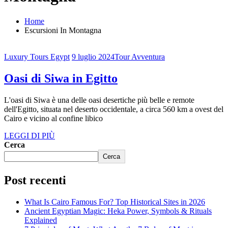
Home
Escursioni In Montagna
Luxury Tours Egypt
9 luglio 2024
Tour Avventura
Oasi di Siwa in Egitto
L'oasi di Siwa è una delle oasi desertiche più belle e remote
dell'Egitto, situata nel deserto occidentale, a circa 560 km a ovest del
Cairo e vicino al confine libico
LEGGI DI PIÙ
Cerca
Cerca
Post recenti
What Is Cairo Famous For? Top Historical Sites in 2026
Ancient Egyptian Magic: Heka Power, Symbols & Rituals
Explained