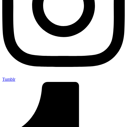
Tumblr