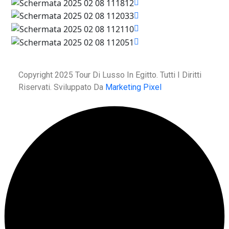
Copyright 2025 Tour Di Lusso In Egitto. Tutti I Diritti
Riservati. Sviluppato Da
Marketing Pixel