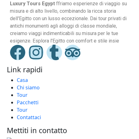
Luxury Tours Egypt
ffriamo esperienze di viaggio su
misura e di alto livello, combinando la ricca storia
dell'Egitto con un lusso eccezionale. Dai tour privati di
antichi monumenti agli alloggi di classe mondiale,
creiamo viaggi indimenticabili su misura per le tue
esigenze. Esplora l'Egitto con comfort e stile insie
Link rapidi
Casa
Chi siamo
Tour
Pacchetti
Tour
Contattaci
Mettiti in contatto